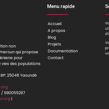
Menu rapide
S
V
Accueil
ut
A propos
d’
Blog
Vo
Projets
tion non
p
Documentation
meroun qui propose
vo
Contact
génierie pour
e vies des populations
 BP: 25048 Yaoundé
.org
5 / 690055297
o.org
|